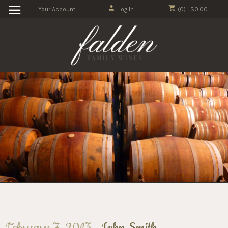
Your Account
Log In
(0) | $0.00