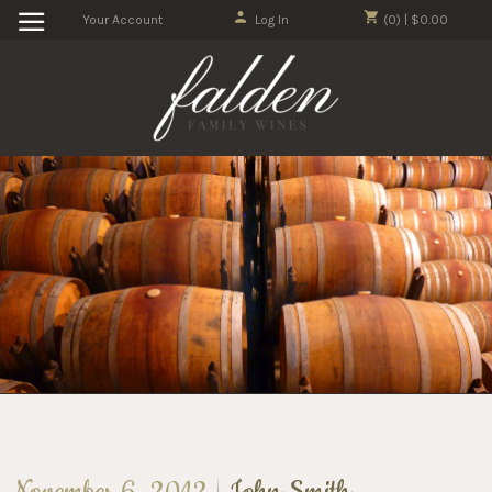
Your Account
Log In
(0) | $0.00